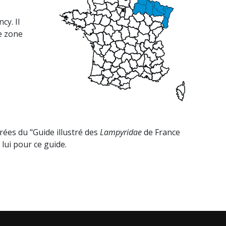
cy. Il
e zone
irées du "Guide illustré des
Lampyridae
de France
lui pour ce guide.