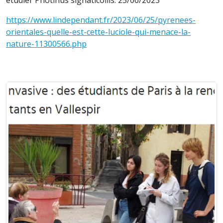
étudier Photinus signaticollis. 25/06/2023
https://www.lindependant.fr/2023/06/25/pyrenees-
orientales-quelle-est-cette-luciole-qui-menace-la-
nature-11300566.php