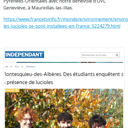
Pyrénées-Orientales avec notre bénévole d'OVL
Geneviève, à Maureillas-las-Illas.
https://www.francetvinfo.fr/monde/environnement/envir
les-lucioles-se-sont-installees-en-france_5224279.html